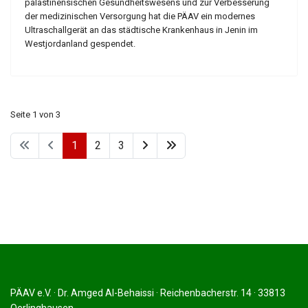
palästinensischen Gesundheitswesens und zur Verbesserung
der medizinischen Versorgung hat die PÄAV ein modernes
Ultraschallgerät an das städtische Krankenhaus in Jenin im
Westjordanland gespendet.
Seite 1 von 3
1
2
3
PÄAV e.V. · Dr. Amged Al-Behaissi · Reichenbacherstr. 14 · 33813